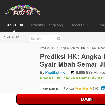
Prediksi HK
Prediksi Hongkong
Bocoran HK
Pred
Prediksi HK
Search
Prediksi HK
Angka Keramat HK
Syair Mba
Prediksi HK: Angka 
Syair Mbah Semar Ji
By
Prediksi HK
9.999.999
Member
Prediksi HK: Angka Keramat Akurat 
5.00
Reviews
5.00
Item Details
9
stars
LOGIN