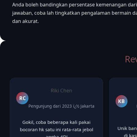
Anda boleh bandingkan persentase kemenangan dari pr
jawaban, coba lah tingkatkan pengalaman bermain da
dan akurat.
Re
Riki Chen
RC
KB
Pengunjung dari 2023 ï¿½
Jakarta
Gokil, coba beberapa kali pakai
Unik bang
bocoran hk satu ini rata-rata jebol
di kas
angka 4D!