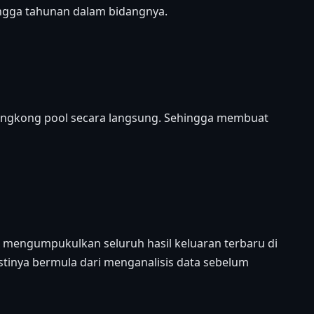
ingga tahunan dalam bidangnya.
ngkong pool secara langsung. Sehingga membuat
 mengumpukulkan seluruh hasil keluaran terbaru di
astinya bermula dari menganalisis data sebelum