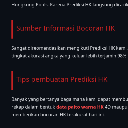
Hongkong Pools. Karena Prediksi HK langsung diraci
Sumber Informasi Bocoran HK
Sangat direomendasikan mengikuti Prediksi HK kami
tingkat akurasi angka yang keluar lebih terjamin 98% 
Tips pembuatan Prediksi HK
Banyak yang bertanya bagaimana kami dapat membuat 
rekap dalam bentuk
data paito warna HK
4D maupun 
memberikan bocoran HK terakurat hari ini.