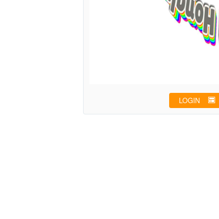
LOGIN