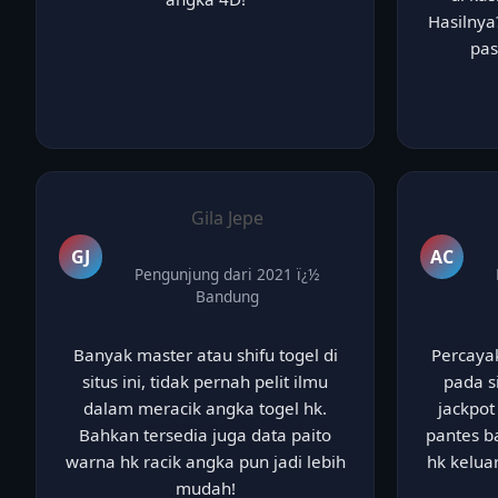
Hasilnya
pas
Gila Jepe
GJ
AC
Pengunjung dari 2021 ï¿½
Bandung
Banyak master atau shifu togel di
Percaya
situs ini, tidak pernah pelit ilmu
pada si
dalam meracik angka togel hk.
jackpot
Bahkan tersedia juga data paito
pantes b
warna hk racik angka pun jadi lebih
hk kelua
mudah!